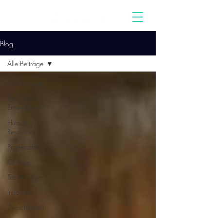
Blog
Alle Beiträge
Alle Beiträge
Berufliche
Entwicklung
Human
Resources
Projektarbeit
Change
Technologie
Innovation
Zwischenzeit