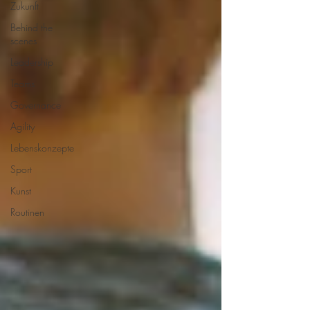
Zukunft
Behind the
scenes
Leadership
Teams
Governance
Agility
Lebenskonzepte
Sport
Kunst
Routinen