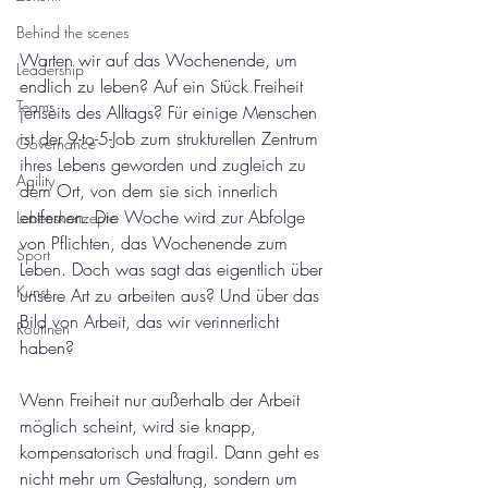
Behind the scenes
Warten wir auf das Wochenende, um 
Leadership
endlich zu leben? Auf ein Stück Freiheit 
Teams
jenseits des Alltags? Für einige Menschen 
ist der 9-to-5-Job zum strukturellen Zentrum 
Governance
ihres Lebens geworden und zugleich zu 
Agility
dem Ort, von dem sie sich innerlich 
entfernen. Die Woche wird zur Abfolge 
Lebenskonzepte
von Pflichten, das Wochenende zum 
Sport
Leben. Doch was sagt das eigentlich über 
Kunst
unsere Art zu arbeiten aus? Und über das 
Bild von Arbeit, das wir verinnerlicht 
Routinen
haben?
Wenn Freiheit nur außerhalb der Arbeit 
möglich scheint, wird sie knapp, 
kompensatorisch und fragil. Dann geht es 
nicht mehr um Gestaltung, sondern um 