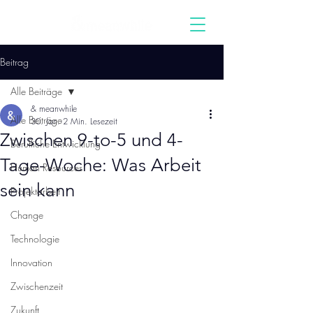
Beitrag
Alle Beiträge
& meanwhile
Alle Beiträge
30. Jan.
2 Min. Lesezeit
Zwischen 9-to-5 und 4-
Berufliche Entwicklung
Tage-Woche: Was Arbeit
Human Resources
sein kann
Projektarbeit
Change
Technologie
Innovation
Zwischenzeit
Zukunft