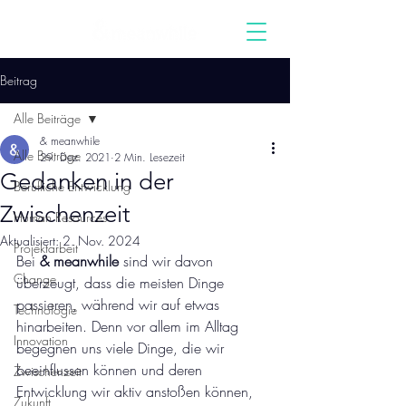
Beitrag
Alle Beiträge
& meanwhile
Alle Beiträge
29. Dez. 2021
2 Min. Lesezeit
Gedanken in der
Berufliche Entwicklung
Zwischenzeit
Human Resources
Aktualisiert:
2. Nov. 2024
Projektarbeit
Bei 
& meanwhile
 sind wir davon 
Change
überzeugt, dass die meisten Dinge 
passieren, während wir auf etwas 
Technologie
hinarbeiten. Denn vor allem im Alltag 
Innovation
begegnen uns viele Dinge, die wir 
beeinflussen können und deren 
Zwischenzeit
Entwicklung wir aktiv anstoßen können, 
Zukunft