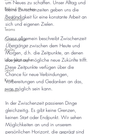
um Neues zu schaffen. Unser Alltag und 
Behind the scenes
kleine Zwischenzeiten geben uns die 
Beständigkeit für eine konstante Arbeit an 
Leadership
sich und eigenen Zielen. 
Teams
Ganz allgemein beschreibt Zwischenzeit
Governance
Übergänge
 zwischen dem Heute und 
Agility
Morgen, d.h. die Zeitpunkte, an denen 
das Jetzt auf mögliche neue Zukünfte trifft. 
Lebenskonzepte
Diese Zeitpunkte verfügen über die 
Sport
Chance für neue Verbindungen, 
Kunst
Vorbereitungen und Gedanken an das, 
was möglich sein kann.  
Routinen
In der Zwischenzeit passieren Dinge 
gleichzeitig. Es gibt keine Grenzen, 
keinen Start oder Endpunkt. Wir sehen 
Möglichkeiten an und in unserem 
persönlichen Horizont, die geprägt sind 