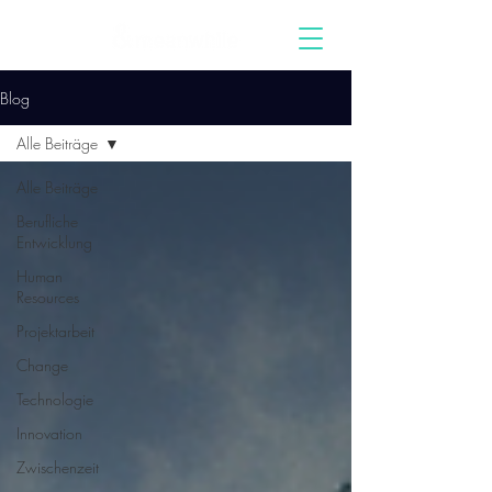
Blog
Alle Beiträge
Alle Beiträge
Berufliche
Entwicklung
Human
Resources
Projektarbeit
Change
Technologie
Innovation
Zwischenzeit