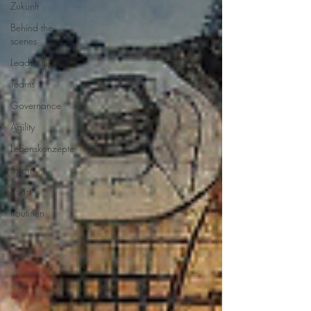
Zukunft
Behind the
scenes
Leadership
Teams
Governance
Agility
Lebenskonzepte
Sport
Kunst
Routinen