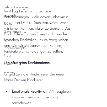
Behind the scenes
Im Alltag treffen wir unzählige 
Leadership
Entscheidungen - viele davon unbewusst 
oder unter Druck. Doch was wäre, wenn 
Teams
wir lernen könnten, klarer zu denken? Das 
Governance
Buch "Clear Thinking" zeigt auf, welche 
typischen Denkfallen uns im Weg stehen 
Agility
und wie wir sie überwinden können, um 
Lebenskonzepte
fundiertere Entscheidungen zu treffen.
Sport
Die häufigsten Denkbarrieren
Kunst
Routinen
Es gibt zentrale Hindernisse, die unser 
klares Denken blockieren:
Emotionale Reaktivität
: Wir reagieren 
impulsiv, bevor wir überhaupt 
nachdenken.