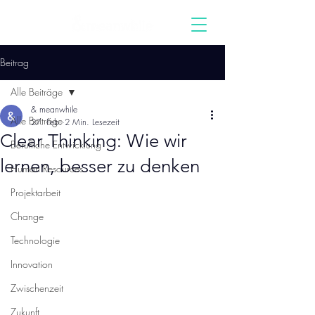
Beitrag
Alle Beiträge
& meanwhile
Alle Beiträge
27. Feb.
2 Min. Lesezeit
Clear Thinking: Wie wir
Berufliche Entwicklung
lernen, besser zu denken
Human Resources
Projektarbeit
Change
Technologie
Innovation
Zwischenzeit
Zukunft