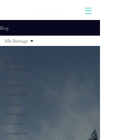
Blog
Alle Beiträge
Alle Beiträge
Berufliche
Entwicklung
Human
Resources
Projektarbeit
Change
Technologie
Innovation
Zwischenzeit