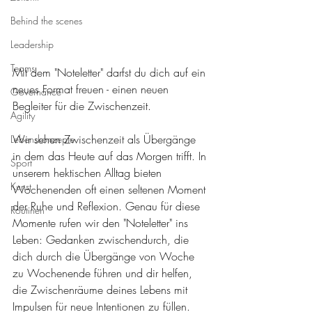
Behind the scenes
Leadership
Teams
Mit dem "Noteletter" darfst du dich auf ein 
neues Format freuen - einen neuen 
Governance
Begleiter für die Zwischenzeit.
Agility
Wir sehen Zwischenzeit als Übergänge 
Lebenskonzepte
in dem das Heute auf das Morgen trifft. In 
Sport
unserem hektischen Alltag bieten 
Kunst
Wochenenden oft einen seltenen Moment 
der Ruhe und Reflexion. Genau für diese 
Routinen
Momente rufen wir den "Noteletter" ins 
Leben: Gedanken zwischendurch, die 
dich durch die Übergänge von Woche 
zu Wochenende führen und dir helfen, 
die Zwischenräume deines Lebens mit 
Impulsen für neue Intentionen zu füllen. 