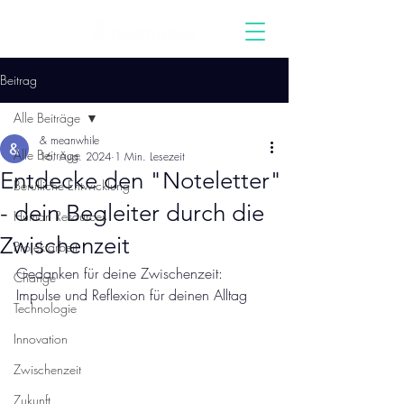
Beitrag
Alle Beiträge
& meanwhile
Alle Beiträge
16. Aug. 2024
1 Min. Lesezeit
Entdecke den "Noteletter"
Berufliche Entwicklung
- dein Begleiter durch die
Human Resources
Zwischenzeit
Projektarbeit
Gedanken für deine Zwischenzeit: 
Change
Impulse und Reflexion für deinen Alltag
Technologie
Innovation
Zwischenzeit
Zukunft