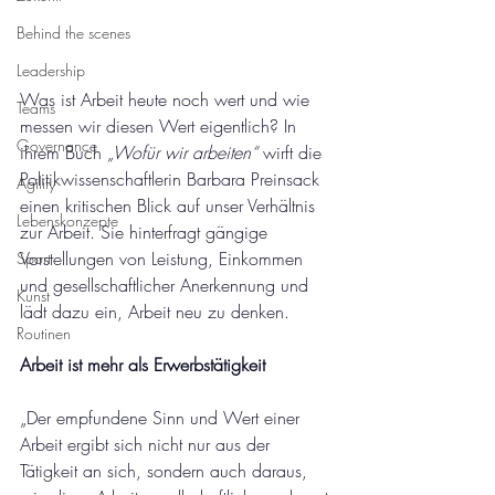
Behind the scenes
Leadership
Was ist Arbeit heute noch wert und wie 
Teams
messen wir diesen Wert eigentlich? In 
Governance
ihrem Buch 
„Wofür wir arbeiten“
 wirft die 
Politikwissenschaftlerin Barbara Preinsack 
Agility
einen kritischen Blick auf unser Verhältnis 
Lebenskonzepte
zur Arbeit. Sie hinterfragt gängige 
Vorstellungen von Leistung, Einkommen 
Sport
und gesellschaftlicher Anerkennung und 
Kunst
lädt dazu ein, Arbeit neu zu denken.
Routinen
Arbeit ist mehr als Erwerbstätigkeit
„Der empfundene Sinn und Wert einer 
Arbeit ergibt sich nicht nur aus der 
Tätigkeit an sich, sondern auch daraus, 