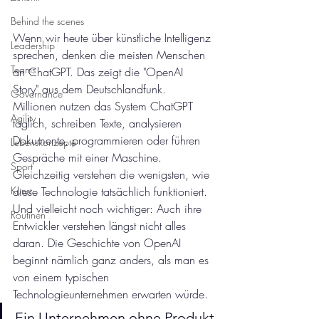
Behind the scenes
Wenn wir heute über künstliche Intelligenz 
Leadership
sprechen, denken die meisten Menschen 
Teams
an ChatGPT. Das zeigt die "OpenAI 
Story" aus dem Deutschlandfunk. 
Governance
Millionen nutzen das System ChatGPT 
Agility
täglich, schreiben Texte, analysieren 
Dokumente, programmieren oder führen 
Lebenskonzepte
Gespräche mit einer Maschine. 
Sport
Gleichzeitig verstehen die wenigsten, wie 
diese Technologie tatsächlich funktioniert. 
Kunst
Und vielleicht noch wichtiger: Auch ihre 
Routinen
Entwickler verstehen längst nicht alles 
daran. Die Geschichte von OpenAI 
beginnt nämlich ganz anders, als man es 
von einem typischen 
Technologieunternehmen erwarten würde.
Ein Unternehmen ohne Produkt