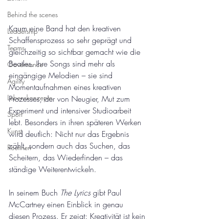
Behind the scenes
Kaum eine Band hat den kreativen 
Leadership
Schaffensprozess so sehr geprägt und 
Teams
gleichzeitig so sichtbar gemacht wie die 
Beatles. Ihre Songs sind mehr als 
Governance
eingängige Melodien – sie sind 
Agility
Momentaufnahmen eines kreativen 
Lebenskonzepte
Prozesses, der von Neugier, Mut zum 
Experiment und intensiver Studioarbeit 
Sport
lebt. Besonders in ihren späteren Werken 
Kunst
wird deutlich: Nicht nur das Ergebnis 
zählt, sondern auch das Suchen, das 
Routinen
Scheitern, das Wiederfinden – das 
ständige Weiterentwickeln.
In seinem Buch 
The Lyrics
 gibt Paul 
McCartney einen Einblick in genau 
diesen Prozess. Er zeigt: Kreativität ist kein 